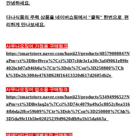
안녕하세요.
다나식품의 주력 상품을 네이버쇼핑에서 "클릭" 한번으로 편
리하게 만나보세요.
사우나오징어 가정용 구매링크
https://smartstore.naver.com/hanji23/products/4857900884?N
aPm=ct%3Dlhyl9rco%7Cci%3D7cfde3e1a30c3af49061e89fe
402bcb07a946b0a%7Ctr%3Dsls%7Csn%3D250800%7Ch
k%3De2fc3004e4763ff628f16413320d617d26054b2e
사우나오징어 업소용 구매링크
https://smartstore.naver.com/hanji23/products/5349499652?N
aPm=ct%3Dlhylaq2o%7Cci%3D74c4079a49a5c8852c8ea316
4fbbda2ffce59b89%7Ctr%3Dsls%7Csn%3D250800%7Chk%
3D5da9fe11b5be02025239d9620dfb9a1b15da663a
생생다리구이 개별포장 구매링크