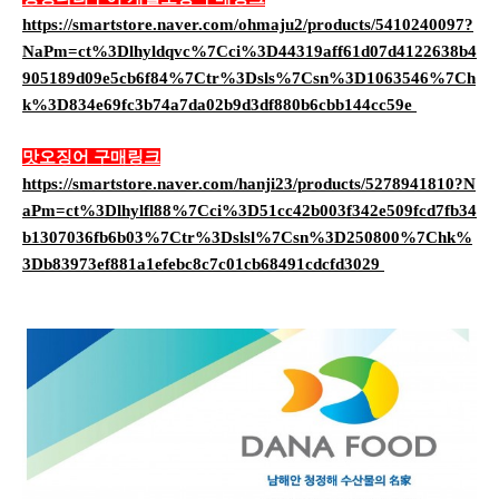
https://smartstore.naver.com/ohmaju2/products/5410240097?
NaPm=ct%3Dlhyldqvc%7Cci%3D44319aff61d07d4122638b4
905189d09e5cb6f84%7Ctr%3Dsls%7Csn%3D1063546%7Ch
k%3D834e69fc3b74a7da02b9d3df880b6cbb144cc59e
맛오징어 구매링크
https://smartstore.naver.com/hanji23/products/5278941810?N
aPm=ct%3Dlhylfl88%7Cci%3D51cc42b003f342e509fcd7fb34
b1307036fb6b03%7Ctr%3Dslsl%7Csn%3D250800%7Chk%
3Db83973ef881a1efebc8c7c01cb68491cdcfd3029