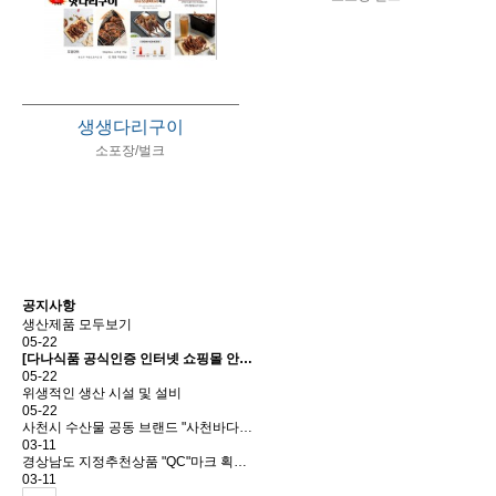
생생다리구이
소포장/벌크
제품소개 더보기
공지사항
생산제품 모두보기
05-22
[다나식품 공식인증 인터넷 쇼핑몰 안…
05-22
위생적인 생산 시설 및 설비
05-22
사천시 수산물 공동 브랜드 "사천바다…
03-11
경상남도 지정추천상품 "QC"마크 획…
03-11